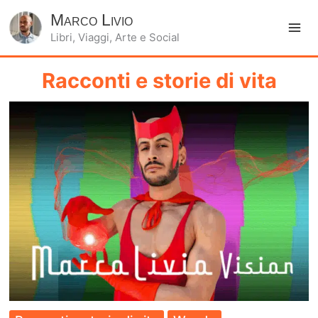
Marco Livio
Libri, Viaggi, Arte e Social
Ma
Me
Racconti e storie di vita