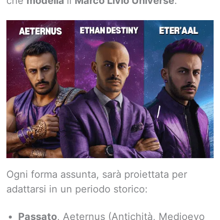
che
modella
il
Marco Livio Universe
.
Ogni forma assunta, sarà proiettata per
adattarsi in un periodo storico:
Passato
, Aeternus (Antichità, Medioevo