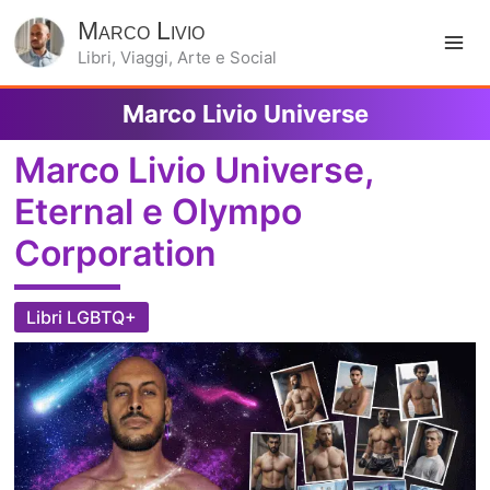
Marco Livio
Libri, Viaggi, Arte e Social
Ma
Marco Livio Universe
Me
Marco Livio Universe,
Eternal e Olympo
Corporation
Libri LGBTQ+