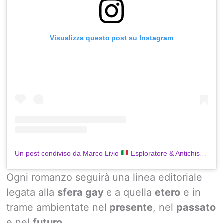
Visualizza questo post su Instagram
Un post condiviso da Marco Livio
Esploratore & Antichista
⛩️
(@
Ogni romanzo seguirà una linea editoriale
legata alla
sfera gay
e a quella
etero
e in
trame ambientate nel
presente
, nel
passato
e nel
futuro
.