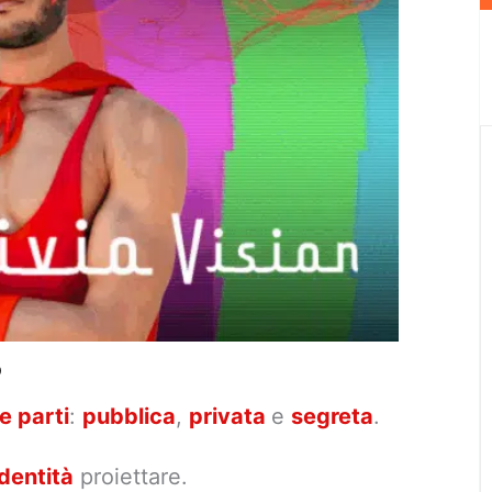
o
re parti
:
pubblica
,
privata
e
segreta
.
dentità
proiettare.