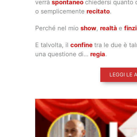
verrà
spontaneo
chiedersi quanto 
o semplicemente
recitato
.
Perché nel mio
show
,
realtà
e
finz
E talvolta, il
confine
tra le due è t
una questione di…
regia
.
LEGGI LE 