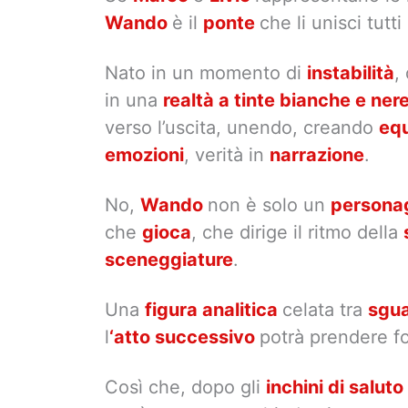
Wando
è il
ponte
che li unisci tutti
Nato in un momento di
instabilità
,
in una
realtà a tinte bianche e ner
verso l’uscita, unendo, creando
equ
emozioni
, verità in
narrazione
.
No,
Wando
non è solo un
persona
che
gioca
, che dirige il ritmo della
sceneggiature
.
Una
figura analitica
celata tra
sgu
l
‘atto successivo
potrà prendere f
Così che, dopo gli
inchini di saluto