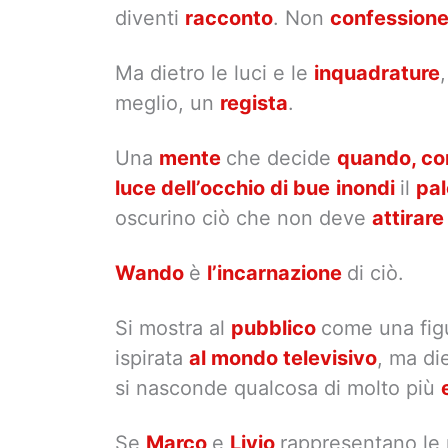
diventi
racconto
. Non
confession
Ma dietro le luci e le
inquadrature
meglio, un
regista
.
Una
mente
che decide
quando, c
luce dell’occhio di bue
inondi
il
pa
oscurino ciò che non deve
attirar
Wando
è
l’incarnazione
di ciò.
Si mostra al
pubblico
come una fi
ispirata
al mondo televisivo
, ma di
si nasconde qualcosa di molto più
Se
Marco
e
Livio
rappresentano le 