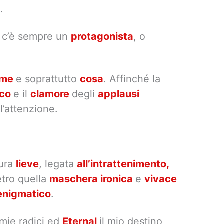
e
.
, c’è sempre un
protagonista
, o
ome
e soprattutto
cosa
. Affinché la
lco
e il
clamore
degli
applausi
e
l’attenzione.
gura
lieve
, legata
all’intrattenimento,
etro quella
maschera ironica
e
vivace
enigmatico
.
mie radici ed
Eternal
il mio destino,