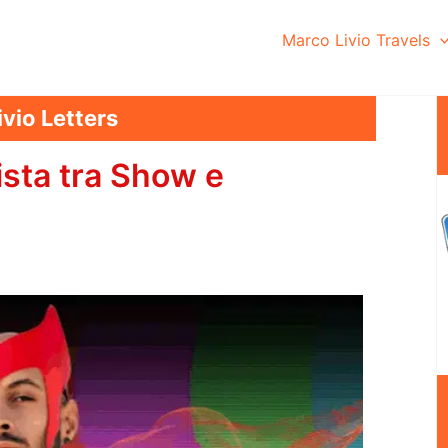
Marco Livio Travels
vio Letters
ista tra Show e