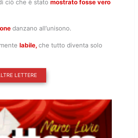
di ciò che è stato
mostrato fosse vero
ione
danzano all’unisono.
almente
labile,
che tutto diventa solo
ALTRE LETTERE