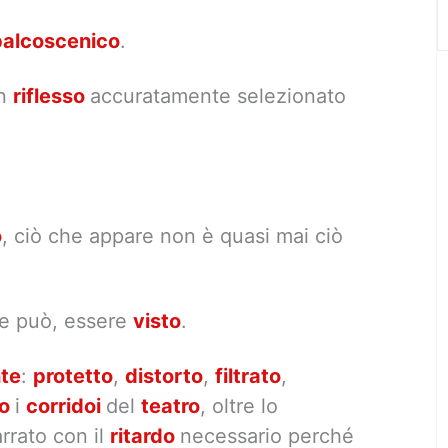
palcoscenico
.
n
riflesso
accuratamente selezionato
o
, ciò che appare non è quasi mai ciò
 e può, essere
visto
.
nte
:
protetto
,
distorto
,
filtrato
,
no
i
corridoi
del
teatro
, oltre lo
rrato con il
ritardo
necessario perché