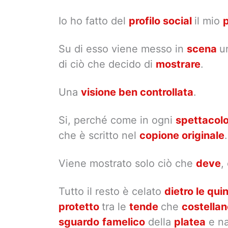
Io ho fatto del
profilo social
il mio
Su di esso viene messo in
scena
u
di ciò che decido di
mostrare
.
Una
visione ben controllata
.
Si, perché come in ogni
spettacol
che è scritto nel
copione originale
.
Viene mostrato solo ciò che
deve
,
Tutto il resto è celato
dietro le qui
protetto
tra le
tende
che
costella
sguardo
famelico
della
platea
e na