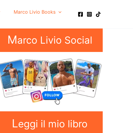
Marco Livio Books
M
arco Livio Social
L
eggi il mio libro