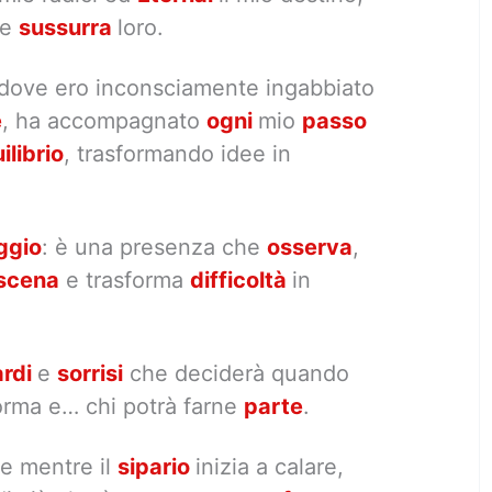
 e
sussurra
loro.
 dove ero inconsciamente ingabbiato
e
, ha accompagnato
ogni
mio
passo
ilibrio
, trasformando idee in
ggio
: è una presenza che
osserva
,
scena
e trasforma
difficoltà
in
ardi
e
sorrisi
che deciderà quando
orma e… chi potrà farne
parte
.
e mentre il
sipario
inizia a calare,