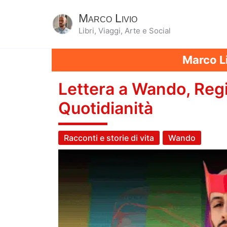
Marco Livio
Libri, Viaggi, Arte e Social
Marco Li
Lettera a Wando, Reg
Quotidianità
Racconti e storie di vita
Wando