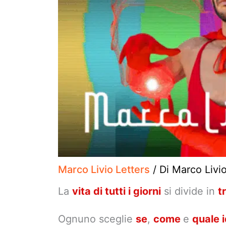
Marco Livio Letters
/ Di
Marco Livi
La
vita di tutti i giorni
si divide in
t
Ognuno sceglie
se
,
come
e
quale i