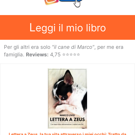
L
eggi il mio libro
Per gli altri era solo
"il cane di Marco"
, per me era
famiglia.
Reviews:
4,75 ⭐⭐⭐⭐⭐
Lettera a Zeus, la tua vita attraverso i miei occhi: Tratto da