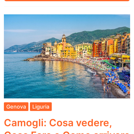
Cosa
vedere,
Cosa
Fare
e
Come
arrivare
Genova
Liguria
Camogli: Cosa vedere,