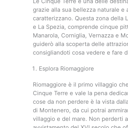
Le Cinque Terre è una delle destinaz
grazie alla sua bellezza naturale e a
caratterizzano. Questa zona della Li
e La Spezia, comprende cinque pitt
Manarola, Corniglia, Vernazza e Mon
guiderò alla scoperta delle attrazio
consigliandoti cosa vedere e fare du
Esplora Riomaggiore
Riomaggiore è il primo villaggio che
Cinque Terre e vale la pena dedica
cose da non perdere è la vista dalla
di Montenero, da cui potrai ammir
villaggio e del mare. Non perderti a
avvistamento del XVI secolo che off