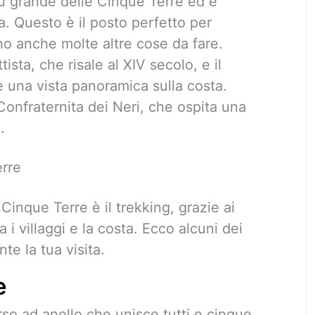
iù grande delle Cinque Terre ed è
a. Questo è il posto perfetto per
sono anche molte altre cose da fare.
ista, che risale al XIV secolo, e il
 una vista panoramica sulla costa.
onfraternita dei Neri, che ospita una
.
erre
 Cinque Terre è il trekking, grazie ai
 i villaggi e la costa. Ecco alcuni dei
nte la tua visita.
e
rso ad anello che unisce tutti e cinque