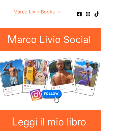
Marco Livio Books
M
arco Livio Social
L
eggi il mio libro