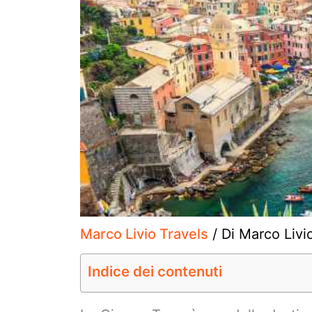
Marco Livio Travels
/ Di
Marco Livi
Indice dei contenuti