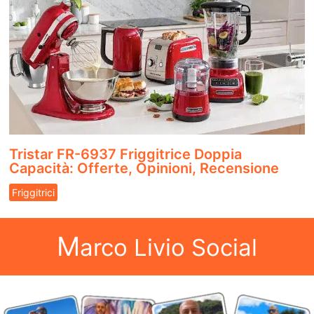
Tristar FR-6937 Friggitrice Doppia
Capacità: Offerte, Opinioni, Recensione
Friggitrici
M
arco Livio Social