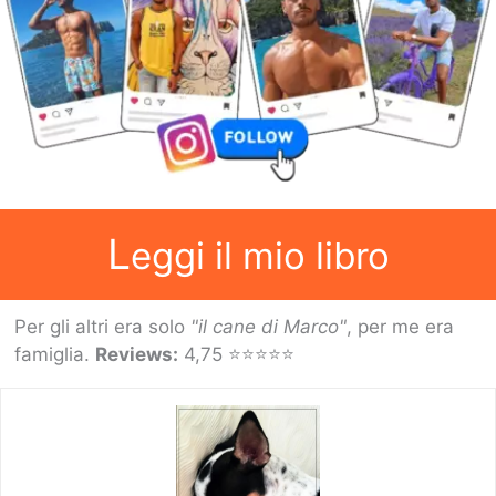
L
eggi il mio libro
Per gli altri era solo
"il cane di Marco"
, per me era
famiglia.
Reviews:
4,75 ⭐⭐⭐⭐⭐