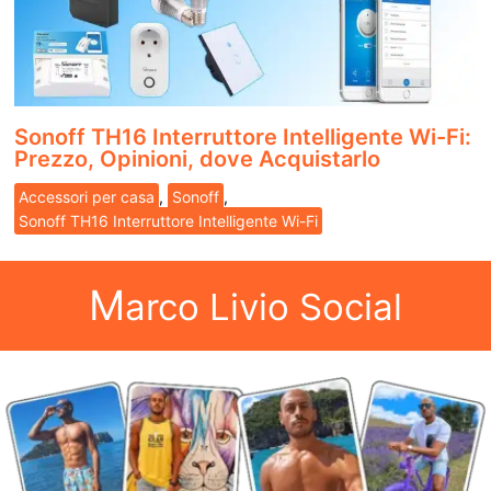
Sonoff TH16 Interruttore Intelligente Wi-Fi:
Prezzo, Opinioni, dove Acquistarlo
Accessori per casa
,
Sonoff
,
Sonoff TH16 Interruttore Intelligente Wi-Fi
M
arco Livio Social