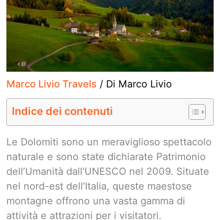
Marco Livio Travels
/ Di
Marco Livio
Indice dei contenuti
Le Dolomiti sono un meraviglioso spettacolo
naturale e sono state dichiarate Patrimonio
dell’Umanità dall’UNESCO nel 2009. Situate
nel nord-est dell’Italia, queste maestose
montagne offrono una vasta gamma di
attività e attrazioni per i visitatori.