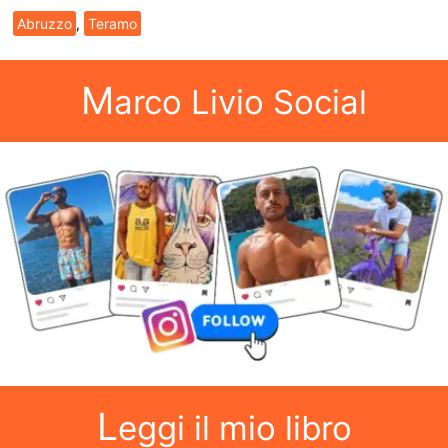
Abruzzo
,
Teramo
M
arco Livio Social
L
eggi il mio libro