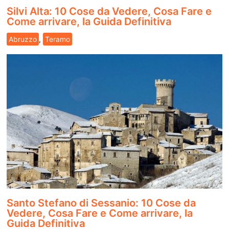
Silvi Alta: 10 Cose da Vedere, Cosa Fare e
Come arrivare, la Guida Definitiva
Abruzzo
,
Teramo
Santo Stefano di Sessanio: 10 Cose da
Vedere, Cosa Fare e Come arrivare, la
Guida Definitiva