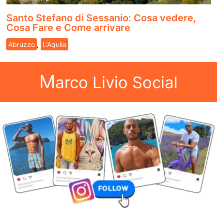
Santo Stefano di Sessanio: Cosa vedere,
Cosa Fare e Come arrivare
Abruzzo
,
L'Aquila
M
arco Livio Social