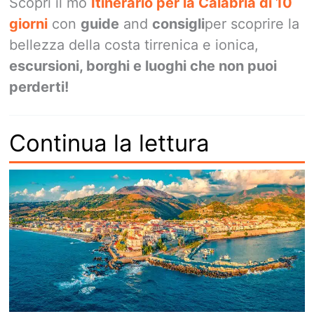
Scopri il mo
Itinerario per la Calabria di 10
giorni
con
guide
and
consigli
per scoprire la
bellezza della costa tirrenica e ionica,
escursioni, borghi e luoghi che non puoi
perderti!
Continua la lettura