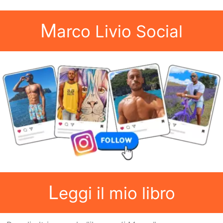
M
arco Livio Social
L
eggi il mio libro