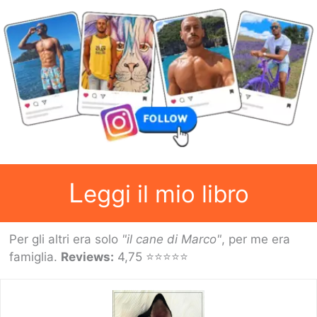
L
eggi il mio libro
Per gli altri era solo
"il cane di Marco"
, per me era
famiglia.
Reviews:
4,75 ⭐⭐⭐⭐⭐