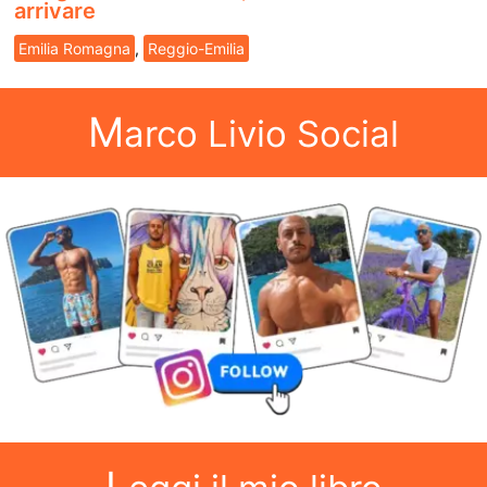
arrivare
Emilia Romagna
,
Reggio-Emilia
M
arco Livio Social
L