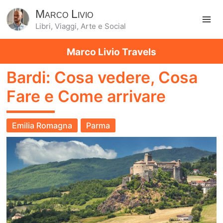
Marco Livio
Libri, Viaggi, Arte e Social
Ma
Marco Livio Travels
Me
Bardi: Cosa vedere, Cosa
Fare e Come arrivare
Emilia Romagna
Parma