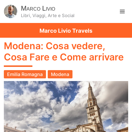
Marco Livio
Libri, Viaggi, Arte e Social
Ma
Marco Livio Travels
Me
Modena: Cosa vedere,
Cosa Fare e Come arrivare
Emilia Romagna
Modena