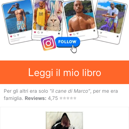
L
eggi il mio libro
Per gli altri era solo
"il cane di Marco"
, per me era
famiglia.
Reviews:
4,75 ⭐⭐⭐⭐⭐