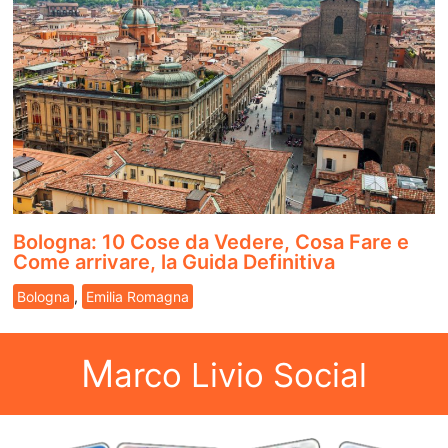
Bologna: 10 Cose da Vedere, Cosa Fare e
Come arrivare, la Guida Definitiva
Bologna
,
Emilia Romagna
M
arco Livio Social