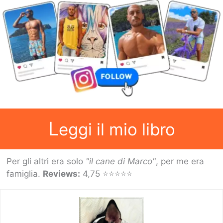
Come
arrivare
L
eggi il mio libro
Per gli altri era solo
"il cane di Marco"
, per me era
famiglia.
Reviews:
4,75 ⭐⭐⭐⭐⭐