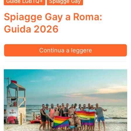
Guide LGBTQ+
Spiagge Gay
Spiagge Gay a Roma:
Guida 2026
Spiagge
Continua a leggere
Gay
a
Roma:
Guida
2026