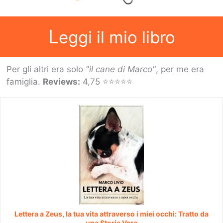
naturismo
L
eggi il mio libro
Per gli altri era solo
"il cane di Marco"
, per me era
famiglia.
Reviews:
4,75 ⭐⭐⭐⭐⭐
Lettera a Zeus, la tua vita attraverso i miei occhi: Tratto da
una Storia Vera