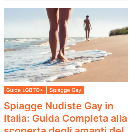
Gay
Friendly
in
Italia:
Scopri
le
mete
LGBTQ+
suddivise
per
Guide LGBTQ+
Spiagge Gay
Regione
Spiagge Nudiste Gay in
Italia: Guida Completa alla
scoperta degli amanti del