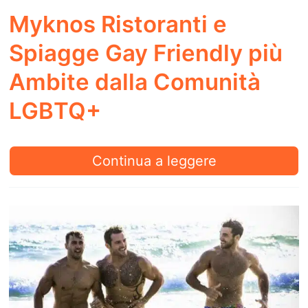
Myknos Ristoranti e
Spiagge Gay Friendly più
Ambite dalla Comunità
LGBTQ+
Myknos
Continua a leggere
Ristoranti
e
Spiagge
Gay
Friendly
più
Ambite