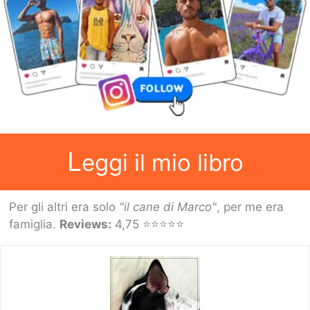
cani
e
gatti
scomparsi
L
eggi il mio libro
Per gli altri era solo
"il cane di Marco"
, per me era
famiglia.
Reviews:
4,75 ⭐⭐⭐⭐⭐