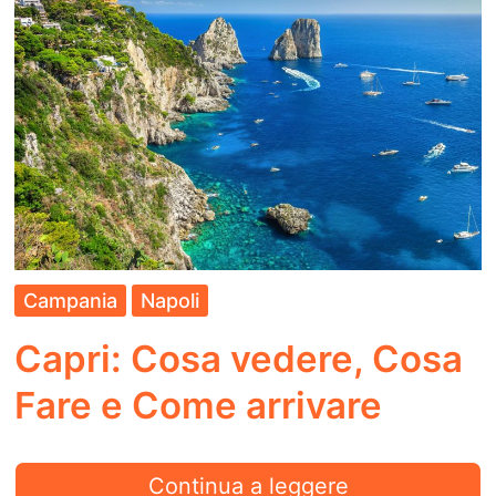
Cosa
Fare
e
Come
arrivare
Campania
Napoli
Capri: Cosa vedere, Cosa
Fare e Come arrivare
Capri:
Continua a leggere