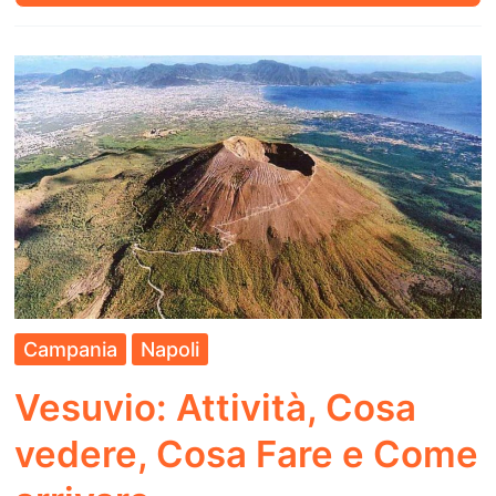
Cosa
vedere,
Cosa
Fare
e
Come
arrivare
Campania
Napoli
Vesuvio: Attività, Cosa
vedere, Cosa Fare e Come