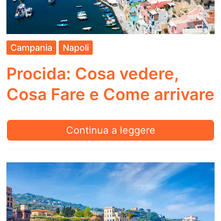
Campania
Napoli
Procida: Cosa vedere,
Cosa Fare e Come arrivare
Procida:
Continua a leggere
Cosa
vedere,
Cosa
Fare
e
Come