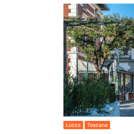
Cos
Fare
e
Com
arriv
Lucca
Toscana