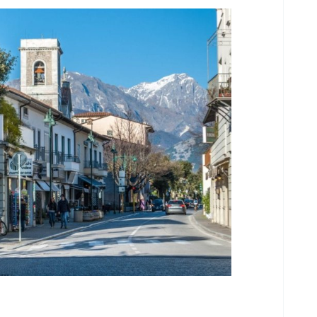
a
e
are