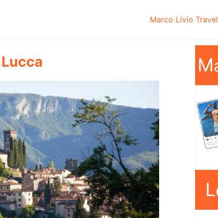
Marco Livio Trave
Lucca
M
L