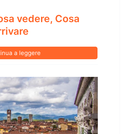
osa vedere, Cosa
rivare
rasanta:
inua a leggere
a
re,
a
e
are