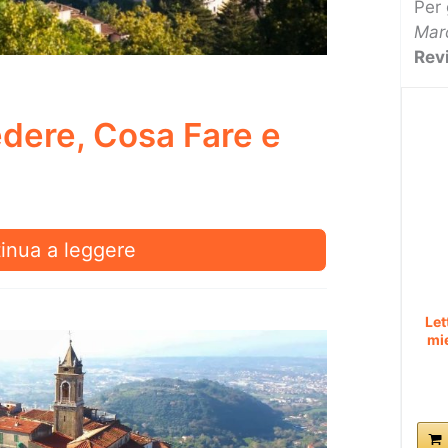
Per 
Mar
Rev
dere, Cosa Fare e
a:
inua a leggere
a
re,
Let
a
mie
e