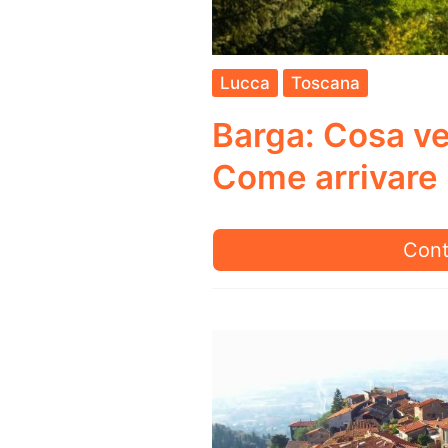
Lucca
Toscana
Barga: Cosa ve
Come arrivare
Barg
Cont
Cos
vede
Cos
Fare
e
Com