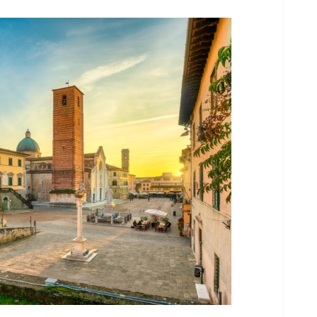
re,
a
e
are