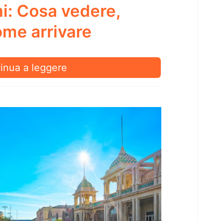
i: Cosa vedere,
me arrivare
e
inua a leggere
i:
a
re,
a
e
are