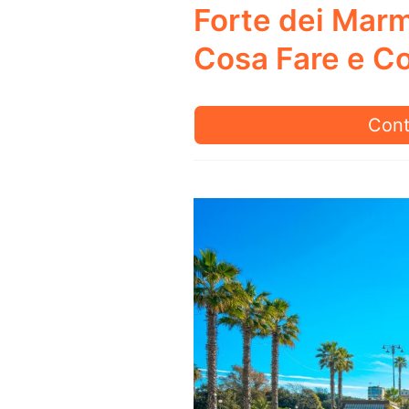
Forte dei Marm
Cosa Fare e Co
Fort
Cont
dei
Marm
Cos
vede
Cos
Fare
e
Com
arriv