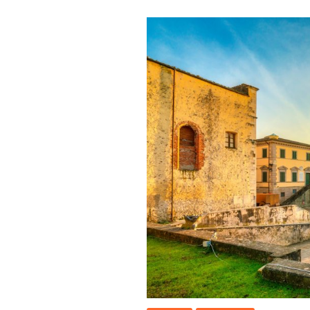
vede
Cos
Fare
e
Com
arriv