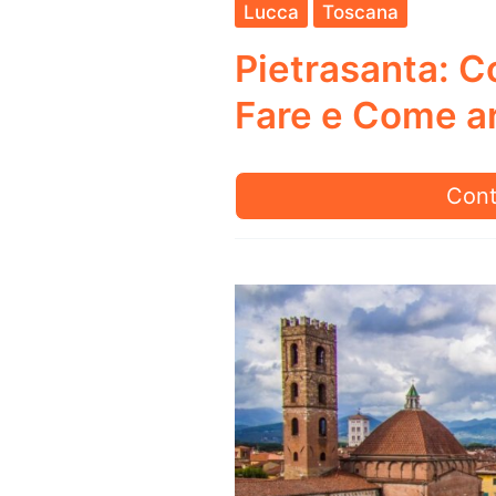
Lucca
Toscana
Pietrasanta: C
Fare e Come ar
Piet
Cont
Cos
vede
Cos
Fare
e
Com
arriv