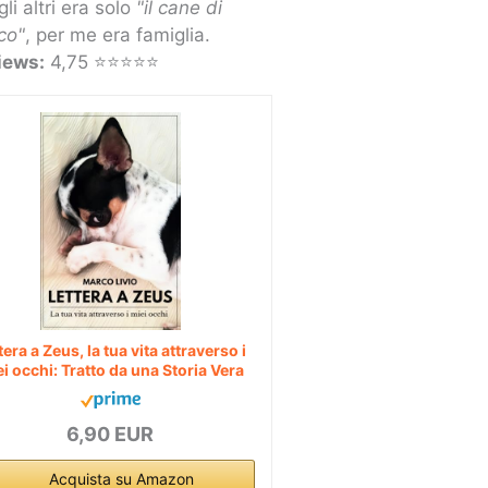
gli altri era solo
"il cane di
co"
, per me era famiglia.
iews:
4,75 ⭐⭐⭐⭐⭐
tera a Zeus, la tua vita attraverso i
i occhi: Tratto da una Storia Vera
6,90 EUR
Acquista su Amazon