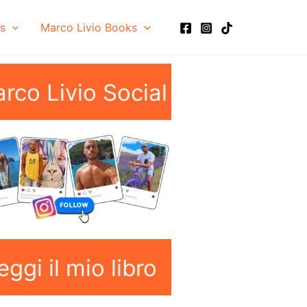
ls
Marco Livio Books
arco Livio Social
eggi il mio libro