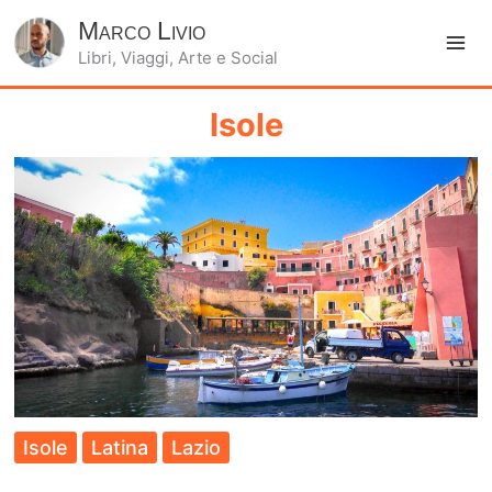
Marco Livio
Libri, Viaggi, Arte e Social
Ma
Me
Isole
Isole
Latina
Lazio