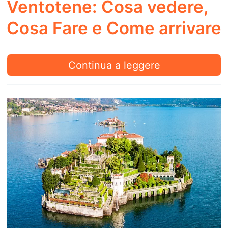
Ventotene: Cosa vedere,
Cosa Fare e Come arrivare
Ventotene:
Continua a leggere
Cosa
vedere,
Cosa
Fare
e
Come
arrivare