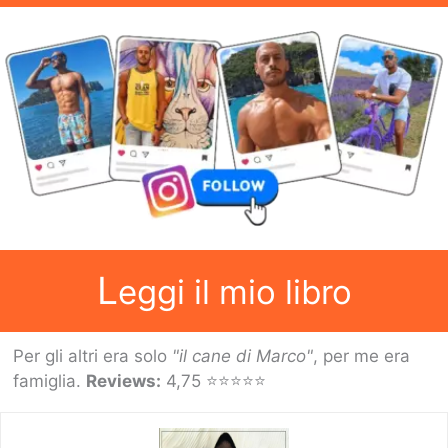
Cosa
Fare
e
Come
arrivare
L
eggi il mio libro
Per gli altri era solo
"il cane di Marco"
, per me era
famiglia.
Reviews:
4,75 ⭐⭐⭐⭐⭐