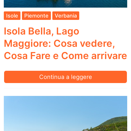
Isole
Piemonte
Verbania
Isola Bella, Lago
Maggiore: Cosa vedere,
Cosa Fare e Come arrivare
Isola
Continua a leggere
Bella,
Lago
Maggiore:
Cosa
vedere,
Cosa