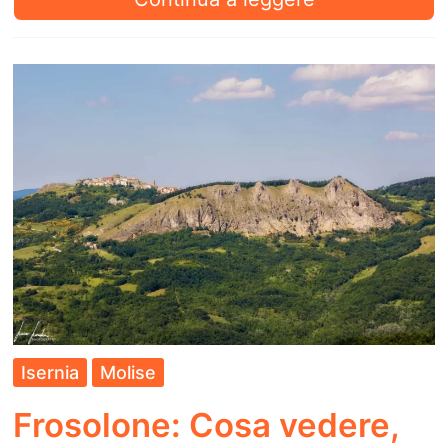
Cosa
vedere,
Cosa
Fare
e
Come
arrivare
Isernia
Molise
Frosolone: Cosa vedere,