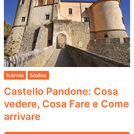
Fare
e
Come
arrivare
Isernia
Molise
Castello Pandone: Cosa
vedere, Cosa Fare e Come
arrivare