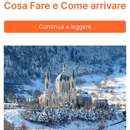
Cosa Fare e Come arrivare
Frosolone:
Continua a leggere
Cosa
vedere,
Cosa
Fare
e
Come
arrivare