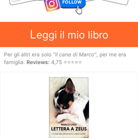
L
eggi il mio libro
Per gli altri era solo
"il cane di Marco"
, per me era
famiglia.
Reviews:
4,75 ⭐⭐⭐⭐⭐