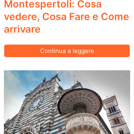
Montespertoli: Cosa
vedere, Cosa Fare e Come
arrivare
Montespertoli:
Continua a leggere
Cosa
vedere,
Cosa
Fare
e
Come
arrivare