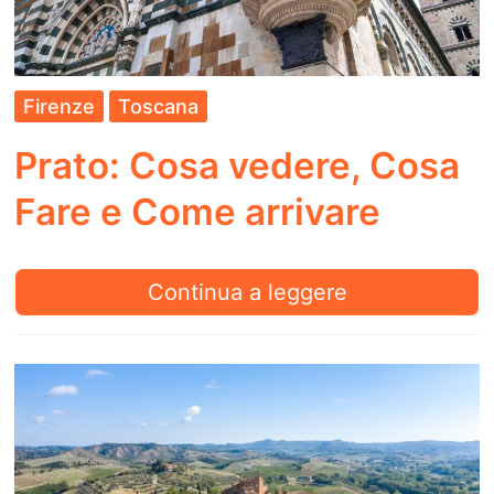
Firenze
Toscana
Prato: Cosa vedere, Cosa
Fare e Come arrivare
Prato:
Continua a leggere
Cosa
vedere,
Cosa
Fare
e
Come