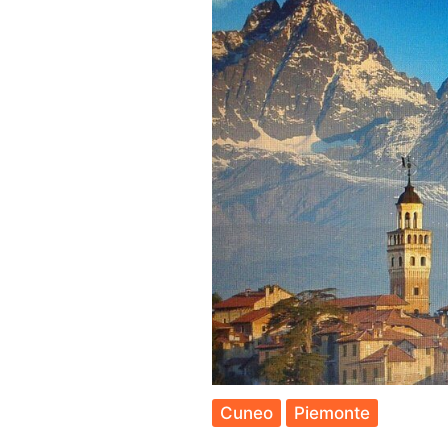
Fare
e
Com
arriv
Cuneo
Piemonte