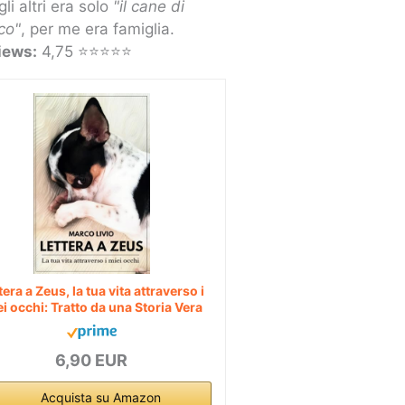
gli altri era solo
"il cane di
co"
, per me era famiglia.
iews:
4,75 ⭐⭐⭐⭐⭐
tera a Zeus, la tua vita attraverso i
i occhi: Tratto da una Storia Vera
6,90 EUR
Acquista su Amazon