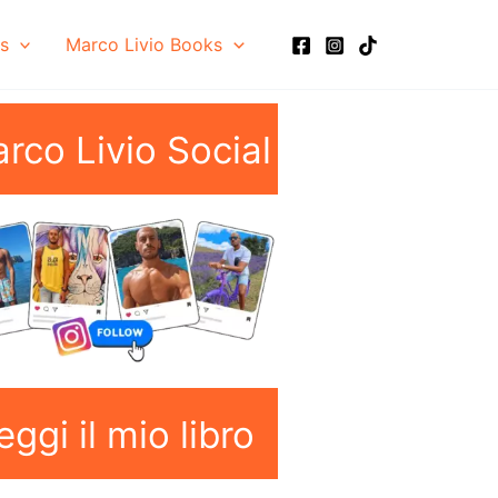
ls
Marco Livio Books
arco Livio Social
eggi il mio libro