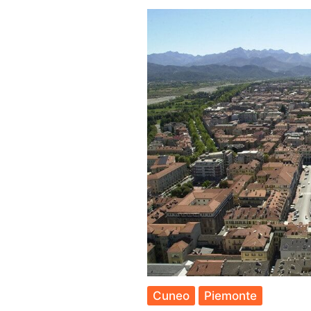
Cos
Fare
e
Com
arriv
Cuneo
Piemonte