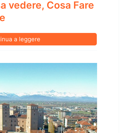
a vedere, Cosa Fare
re
onigi:
inua a leggere
a
re,
a
e
are