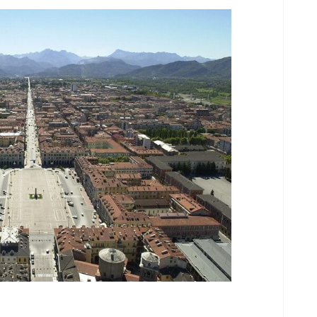
a
e
are