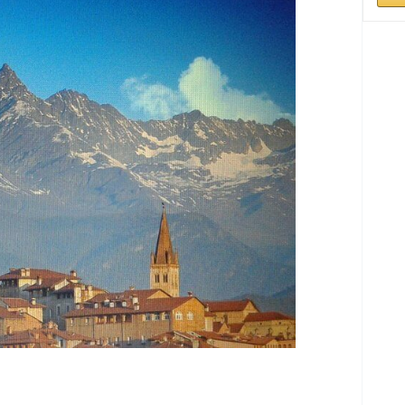
e
are