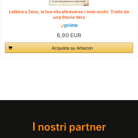
Lettera a Zeus, la tua vita attraverso i miei occhi: Tratto da
una Storia Vera
6,90 EUR
Acquista su Amazon
I
nostri partner