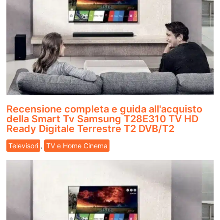
Recensione completa e guida all'acquisto
della Smart Tv Samsung T28E310 TV HD
Ready Digitale Terrestre T2 DVB/T2
Televisori
,
TV e Home Cinema