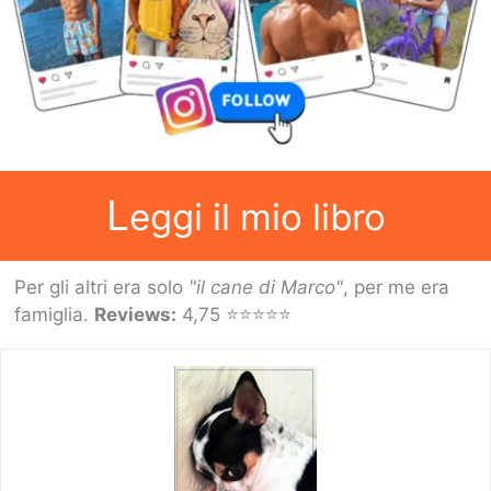
L
eggi il mio libro
Per gli altri era solo
"il cane di Marco"
, per me era
famiglia.
Reviews:
4,75 ⭐⭐⭐⭐⭐