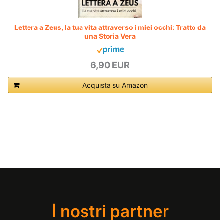
Lettera a Zeus, la tua vita attraverso i miei occhi: Tratto da
una Storia Vera
6,90 EUR
Acquista su Amazon
I
nostri partner