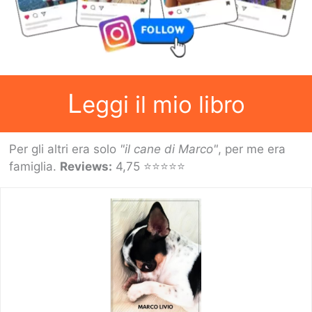
L
eggi il mio libro
Per gli altri era solo
"il cane di Marco"
, per me era
famiglia.
Reviews:
4,75 ⭐⭐⭐⭐⭐