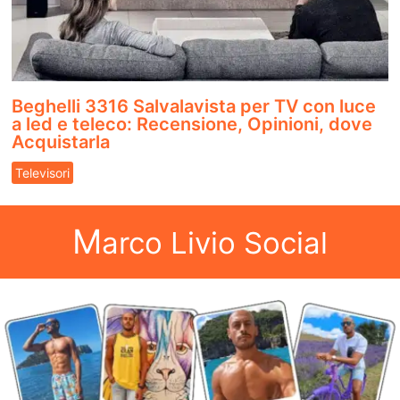
Beghelli 3316 Salvalavista per TV con luce
a led e teleco: Recensione, Opinioni, dove
Acquistarla
Televisori
M
arco Livio Social