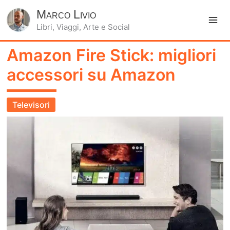
Marco Livio
Libri, Viaggi, Arte e Social
Ma
Amazon Fire Stick: migliori
Me
accessori su Amazon
Televisori