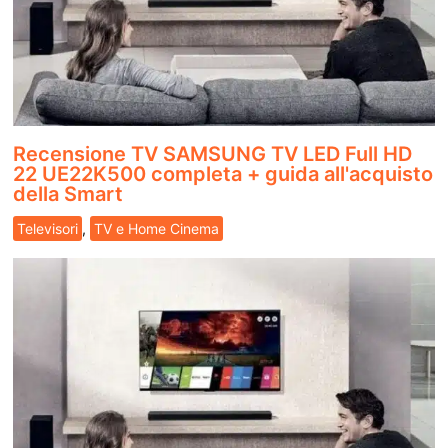
Recensione TV SAMSUNG TV LED Full HD
22 UE22K500 completa + guida all'acquisto
della Smart
Televisori
,
TV e Home Cinema