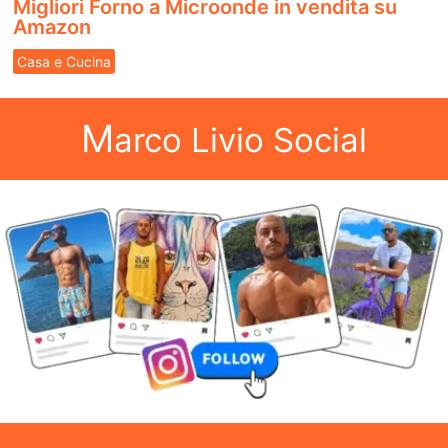
Migliori Forno a Microonde in vendita su
Amazon
Casa e Cucina
M
arco Livio Social