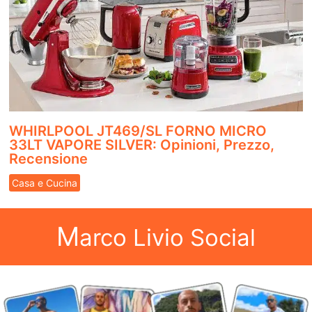
WHIRLPOOL JT469/SL FORNO MICRO
33LT VAPORE SILVER: Opinioni, Prezzo,
Recensione
Casa e Cucina
M
arco Livio Social