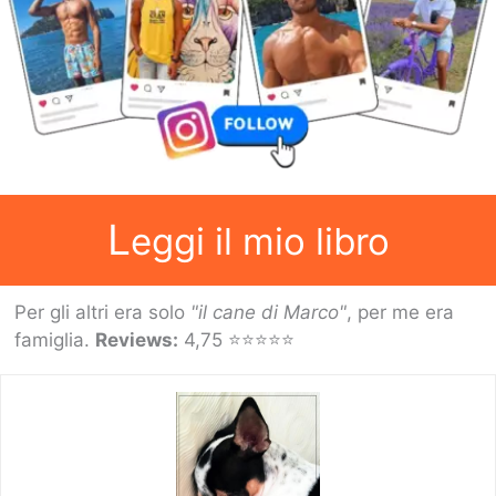
L
eggi il mio libro
Per gli altri era solo
"il cane di Marco"
, per me era
famiglia.
Reviews:
4,75 ⭐⭐⭐⭐⭐