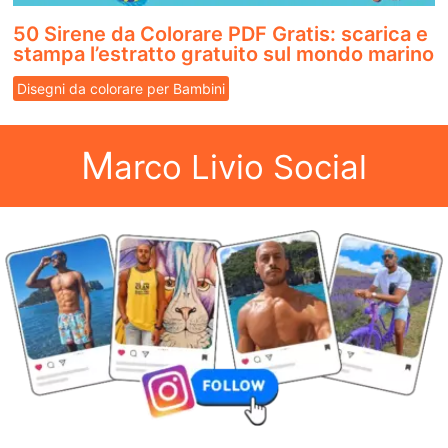
50 Sirene da Colorare PDF Gratis: scarica e
stampa l’estratto gratuito sul mondo marino
Disegni da colorare per Bambini
M
arco Livio Social