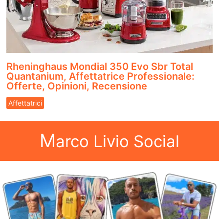
Rheninghaus Mondial 350 Evo Sbr Total
Quantanium, Affettatrice Professionale:
Offerte, Opinioni, Recensione
Affettatrici
M
arco Livio Social