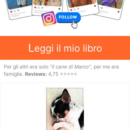
L
eggi il mio libro
Per gli altri era solo
"il cane di Marco"
, per me era
famiglia.
Reviews:
4,75 ⭐⭐⭐⭐⭐