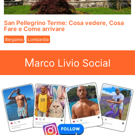
San Pellegrino Terme: Cosa vedere, Cosa
Fare e Come arrivare
Bergamo
,
Lombardia
M
arco Livio Social