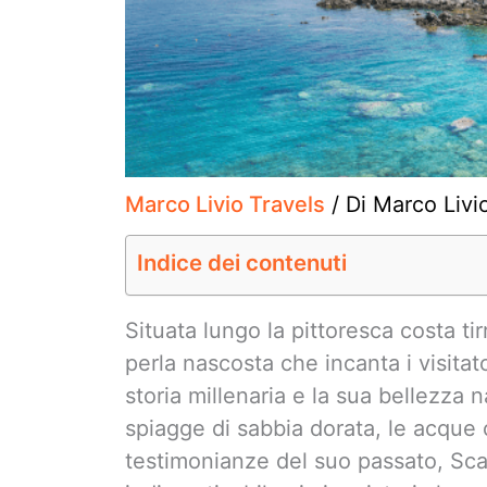
Marco Livio Travels
/ Di
Marco Livi
Indice dei contenuti
Situata lungo la pittoresca costa ti
perla nascosta che incanta i visitato
storia millenaria e la sua bellezza 
spiagge di sabbia dorata, le acque c
testimonianze del suo passato, Sca