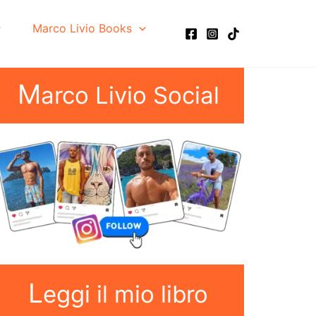
Marco Livio Books
M
arco Livio Social
L
eggi il mio libro