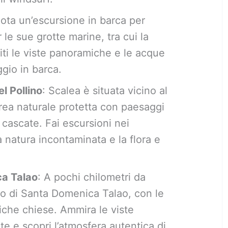
nota un’escursione in barca per
r le sue grotte marine, tra cui la
iti le viste panoramiche e le acque
aggio in barca.
l Pollino
: Scalea è situata vicino al
area naturale protetta con paesaggi
cascate. Fai escursioni nei
a natura incontaminata e la flora e
ca Talao
: A pochi chilometri da
rgo di Santa Domenica Talao, con le
tiche chiese. Ammira le viste
te e scopri l’atmosfera autentica di