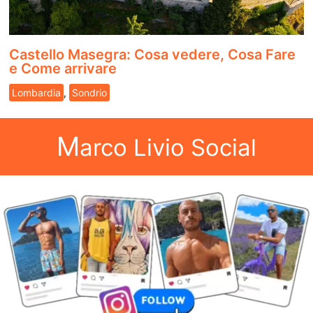
Castello Masegra: Cosa vedere, Cosa Fare
e Come arrivare
Lombardia
,
Sondrio
M
arco Livio Social