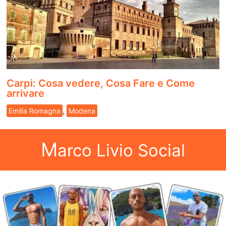
Carpi: Cosa vedere, Cosa Fare e Come
arrivare
Emilia Romagna
,
Modena
M
arco Livio Social