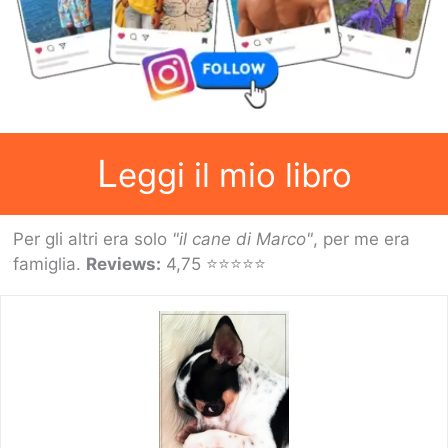
L
eggi il mio libro
Per gli altri era solo
"il cane di Marco"
, per me era
famiglia.
Reviews:
4,75 ⭐⭐⭐⭐⭐