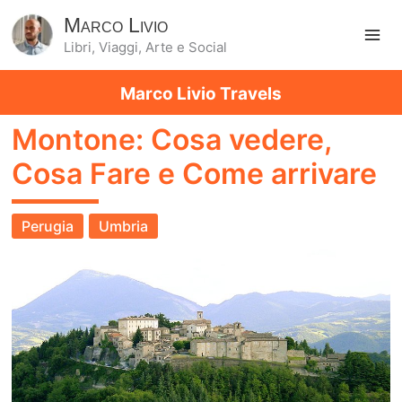
Marco Livio
Libri, Viaggi, Arte e Social
Ma
Marco Livio Travels
Me
Montone: Cosa vedere,
Cosa Fare e Come arrivare
Perugia
Umbria