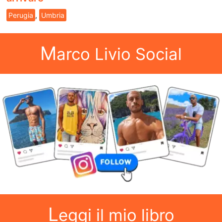
Perugia
,
Umbria
M
arco Livio Social
L
eggi il mio libro