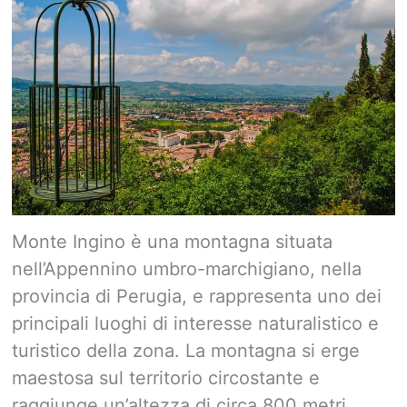
Monte Ingino è una montagna situata
nell’Appennino umbro-marchigiano, nella
provincia di Perugia, e rappresenta uno dei
principali luoghi di interesse naturalistico e
turistico della zona. La montagna si erge
maestosa sul territorio circostante e
raggiunge un’altezza di circa 800 metri.