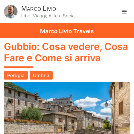
Marco Livio
Libri, Viaggi, Arte e Social
Ma
Marco Livio Travels
Me
Gubbio: Cosa vedere, Cosa
Fare e Come si arriva
Perugia
Umbria