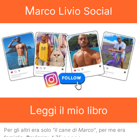
M
arco Livio Social
L
eggi il mio libro
Per gli altri era solo
"il cane di Marco"
, per me era