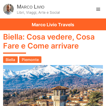
Marco Livio
Libri, Viaggi, Arte e Social
Ma
Marco Livio Travels
Me
Biella: Cosa vedere, Cosa
Fare e Come arrivare
Biella
Piemonte