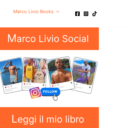
Marco Livio Books
M
arco Livio Social
L
eggi il mio libro