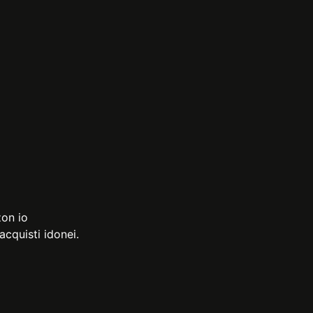
zon io
cquisti idonei.