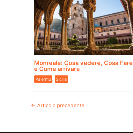
Monreale: Cosa vedere, Cosa Fare
e Come arrivare
Palermo
,
Sicilia
←
Articolo precedente