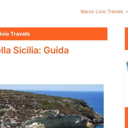
Marco Livio Travels
ivio Travels
la Sicilia: Guida