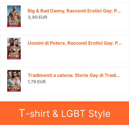
Big & Bad Danny, Racconti Erotici Gay: Passioni e Avventure tra Uomini | Volume 2 (Racconti, Romanzi Gay e Bisex di MARCO LIVIO HOT)
3,90 EUR
Uomini di Potere, Racconti Erotici Gay: Passioni e Avventure interrazziali | Volume 3 (Racconti, Romanzi Gay e Bisex di MARCO LIVIO HOT)
Tradimenti a catena: Storie Gay di Tradimenti d'amore, Racconti Erotici e di Passione tra uomini (Racconti, Romanzi Gay e Bisex di MARCO LIVIO HOT Vol. 4)
1,79 EUR
T
-shirt & LGBT Style