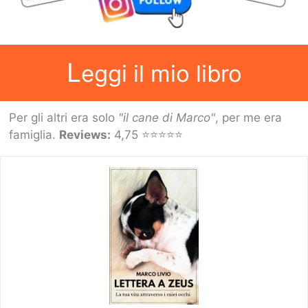
L
eggi il mio libro
Per gli altri era solo
"il cane di Marco"
, per me era
famiglia.
Reviews:
4,75 ⭐⭐⭐⭐⭐