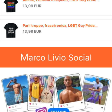
13,99 EUR
Parli troppo, frase ironica, LGBT Gay Pride...
13,99 EUR
M
arco Livio Social