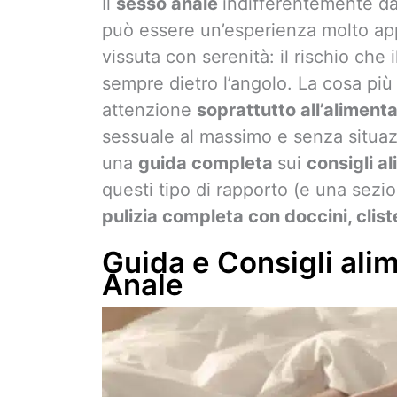
Il
sesso anale
indifferentemente da
può essere un’esperienza molto app
vissuta con serenità: il rischio che 
sempre dietro l’angolo. La cosa più
attenzione
soprattutto all’aliment
sessuale al massimo e senza situa
una
guida completa
sui
consigli a
questi tipo di rapporto (e una sezi
pulizia completa con doccini, clist
Guida e Consigli ali
Anale