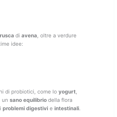
rusca
di
avena
, oltre a verdure
time idee:
chi di probiotici, come lo
yogurt
,
e un
sano equilibrio
della flora
di
problemi digestivi
e
intestinali
.