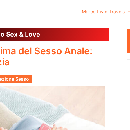
Marco Livio Travels
io Sex & Love
rima del Sesso Anale:
zia
ezione Sesso