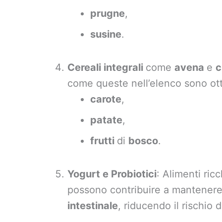
prugne
,
susine
.
Cereali integrali
come
avena
e
c
come queste nell’elenco sono ot
carote
,
patate
,
frutti
di
bosco
.
Yogurt e Probiotici
: Alimenti ric
possono contribuire a mantener
intestinale
, riducendo il rischio 