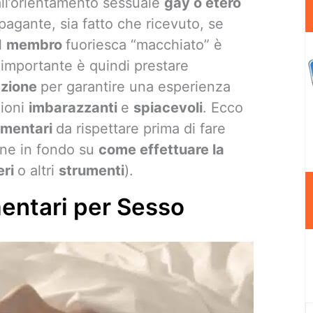
ll’orientamento sessuale
gay o etero
agante, sia fatto che ricevuto, se
il
membro
fuoriesca “macchiato” è
 importante è quindi prestare
azione
per garantire una esperienza
zioni
imbarazzanti
e
spiacevoli
. Ecco
limentari
da rispettare prima di fare
one in fondo su
come effettuare la
eri
o altri
strumenti
).
mentari per Sesso