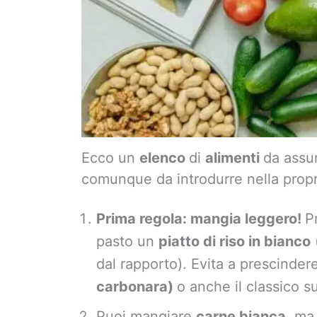
Ecco un
elenco
di
alimenti
da assu
comunque da introdurre nella prop
Prima regola: mangia leggero!
P
pasto un
piatto di riso in bianco
dal rapporto). Evita a prescinder
carbonara)
o anche il classico s
Puoi mangiare
carne bianca,
ma 