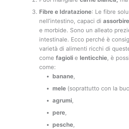
Fibre e Idratazione
: Le fibre so
nell’intestino, capaci di
assorbir
e morbide. Sono un alleato prez
intestinale. Ecco perché è consig
varietà di alimenti ricchi di queste
come
fagioli
e
lenticchie
, è poss
come:
banane
,
mele
(soprattutto con la buc
agrumi
,
pere
,
pesche
,