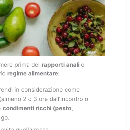
mere prima dei
rapporti anali
o
rio
regime alimentare
:
rendi in considerazione come
(almeno 2 o 3 ore dall’incontro o
e
condimenti ricchi (pesto,
ugo.
evita quella rossa.