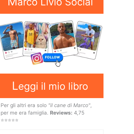
M
arco Livio Social
L
eggi il mio libro
Per gli altri era solo
"il cane di Marco"
,
per me era famiglia.
Reviews:
4,75
⭐⭐⭐⭐⭐