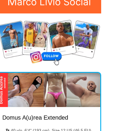
M
arco Livio Social
Domus A(u)rea Extended
👣 40 y/o, 6'4" (193 cm), Size 12 US (46.5 EU).