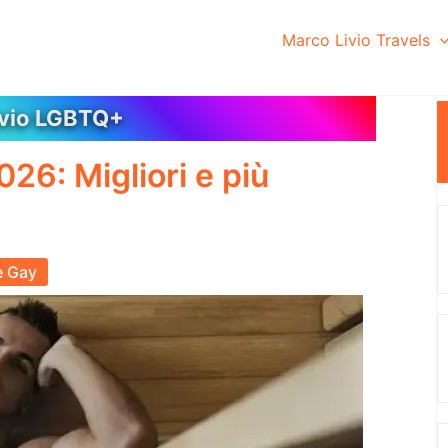
Marco Livio Travels
ivio LGBTQ+
26: Migliori e più
e Gay