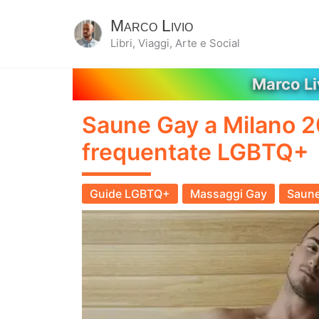
Marco Livio
Libri, Viaggi, Arte e Social
Marco L
Saune Gay a Milano 20
frequentate LGBTQ+
Guide LGBTQ+
Massaggi Gay
Saun