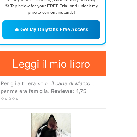
🎁 Tap below for your
FREE Trial
and unlock my
private content instantly!
🔥 Get My Onlyfans Free Access
L
eggi il mio libro
Per gli altri era solo
"il cane di Marco"
,
per me era famiglia.
Reviews:
4,75
⭐⭐⭐⭐⭐