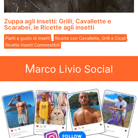
Zuppa agli insetti: Grilli, Cavallette e
Scarabei, le Ricette agli insetti
Piatti a gusto di insetti
,
Ricette con Cavallette, Grilli e Cicali
,
Ricette Insetti Commestibili
M
arco Livio Social