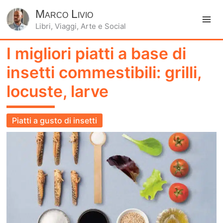
Marco Livio
Libri, Viaggi, Arte e Social
Ma
I migliori piatti a base di
Me
insetti commestibili: grilli,
locuste, larve
Piatti a gusto di insetti