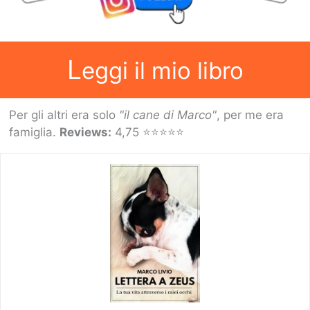
L
eggi il mio libro
Per gli altri era solo
"il cane di Marco"
, per me era
famiglia.
Reviews:
4,75 ⭐⭐⭐⭐⭐