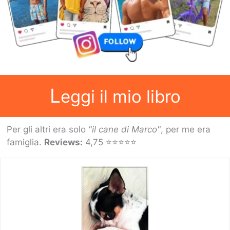
L
eggi il mio libro
Per gli altri era solo
"il cane di Marco"
, per me era
famiglia.
Reviews:
4,75 ⭐⭐⭐⭐⭐