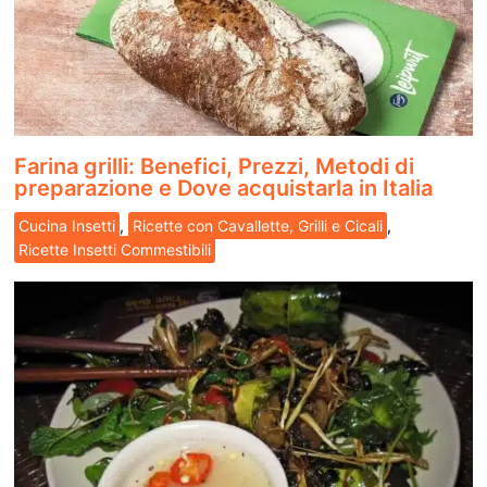
Farina grilli: Benefici, Prezzi, Metodi di
preparazione e Dove acquistarla in Italia
Cucina Insetti
,
Ricette con Cavallette, Grilli e Cicali
,
Ricette Insetti Commestibili