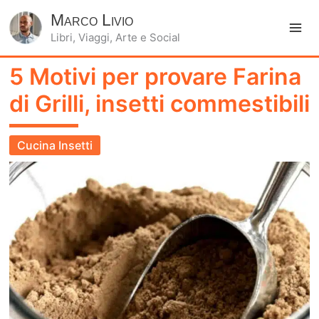
Marco Livio
Libri, Viaggi, Arte e Social
Ma
5 Motivi per provare Farina
Me
di Grilli, insetti commestibili
Cucina Insetti