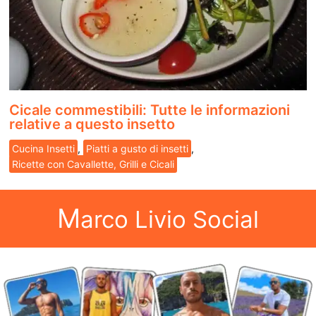
Cicale commestibili: Tutte le informazioni
relative a questo insetto
Cucina Insetti
,
Piatti a gusto di insetti
,
Ricette con Cavallette, Grilli e Cicali
M
arco Livio Social