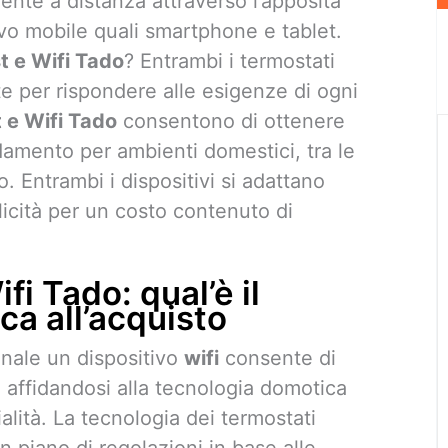
nte a distanza attraverso l’apposita
ivo mobile quali smartphone e tablet.
t e Wifi Tado
? Entrambi i termostati
te per rispondere alle esigenze di ogni
 e Wifi Tado
consentono di ottenere
ldamento per ambienti domestici, tra le
. Entrambi i dispositivi si adattano
licità per un costo contenuto di
i Tado: qual’è il
ca all’acquisto
onale un dispositivo
wifi
consente di
i, affidandosi alla tecnologia domotica
alità. La tecnologia dei termostati
n piano di regolazioni in base alle