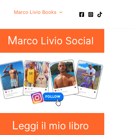
Marco Livio Books
M
arco Livio Social
L
eggi il mio libro