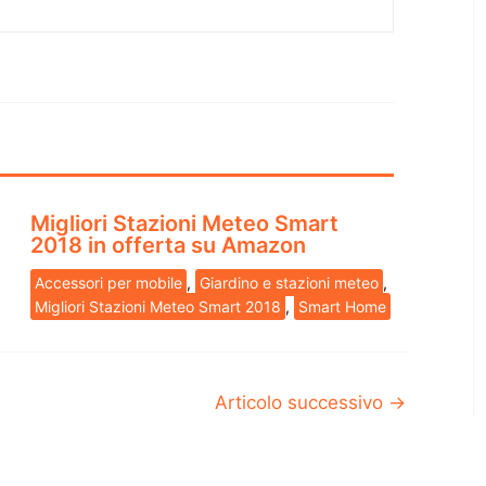
Migliori Stazioni Meteo Smart
2018 in offerta su Amazon
Accessori per mobile
,
Giardino e stazioni meteo
,
Migliori Stazioni Meteo Smart 2018
,
Smart Home
Articolo successivo
→