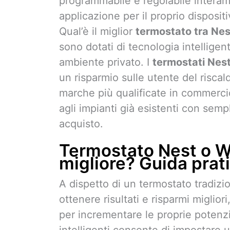
programmabile e regolabile interame
applicazione per il proprio disposit
Qual’è il miglior
termostato tra Nes
sono dotati di tecnologia intelligen
ambiente privato. I
termostati Nest
un risparmio sulle utente del risca
marche più qualificate in commercio
agli impianti già esistenti con semp
acquisto.
Termostato Nest o Wif
migliore? Guida prati
A dispetto di un termostato tradizi
ottenere risultati e risparmi miglior
per incrementare le proprie potenzi
intelligenti consente di impostare u