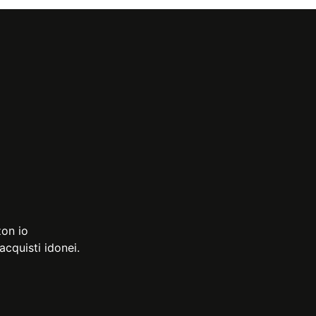
zon io
cquisti idonei.