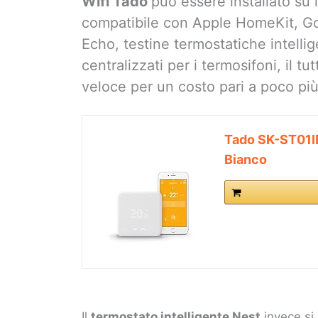
Wifi Tado
può essere installato su 
compatibile con Apple HomeKit, 
Echo, testine termostatiche intellig
centralizzati per i termosifoni, il t
veloce per un costo pari a poco più
Tado SK-ST01IB
Bianco
Il
termostato intelligente Nest
invece si