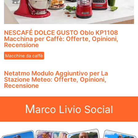
NESCAFÉ DOLCE GUSTO Oblo KP1108
Macchina per Caffè: Offerte, Opinioni,
Recensione
Macchine da caffè
Netatmo Modulo Aggiuntivo per La
Stazione Meteo: Offerte, Opinioni,
Recensione
M
arco Livio Social