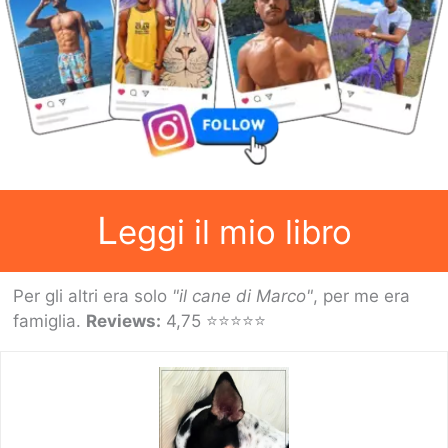
L
eggi il mio libro
Per gli altri era solo
"il cane di Marco"
, per me era
famiglia.
Reviews:
4,75 ⭐⭐⭐⭐⭐