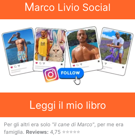
M
arco Livio Social
L
eggi il mio libro
Per gli altri era solo
"il cane di Marco"
, per me era
famiglia.
Reviews:
4,75 ⭐⭐⭐⭐⭐