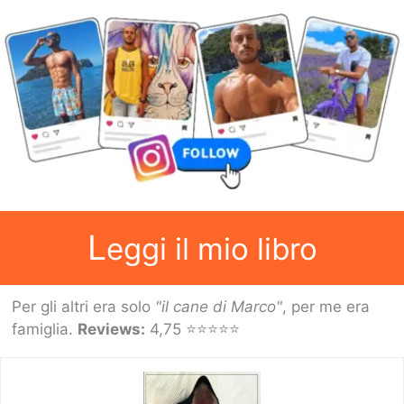
L
eggi il mio libro
Per gli altri era solo
"il cane di Marco"
, per me era
famiglia.
Reviews:
4,75 ⭐⭐⭐⭐⭐