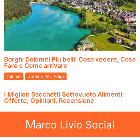
Borghi Dolomiti Più belli: Cosa vedere, Cosa
Fare e Come arrivare
Dolomiti
,
Trentino Alto Adige
I Migliori Sacchetti Sottovuoto Alimenti:
Offerte, Opinioni, Recensione
M
arco Livio Social