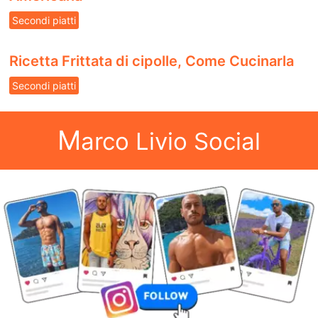
Secondi piatti
Ricetta Frittata di cipolle, Come Cucinarla
Secondi piatti
M
arco Livio Social