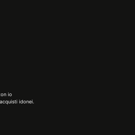
zon io
cquisti idonei.