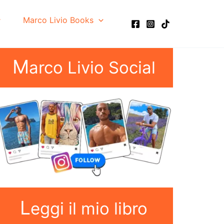
Marco Livio Books
M
arco Livio Social
L
eggi il mio libro