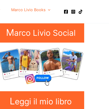
Marco Livio Books
M
arco Livio Social
L
eggi il mio libro